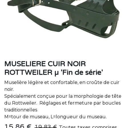
MUSELIERE CUIR NOIR
ROTTWEILER µ 'Fin de série'
Muselière légère et confortable, en croûte de cuir
noir.
Spécialement conçue pour la morphologie de tête
du Rottweiler. Réglages et fermeture par boucles
traditionnelles
M=tour de museau, L=longueur du museau.
15,86
€
19,83
€
Toutes taxes comprises