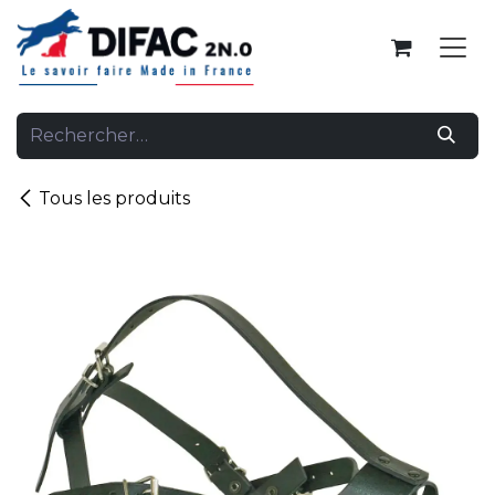
Se rendre au contenu
Tous les produits