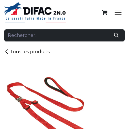
Se rendre au contenu
Tous les produits