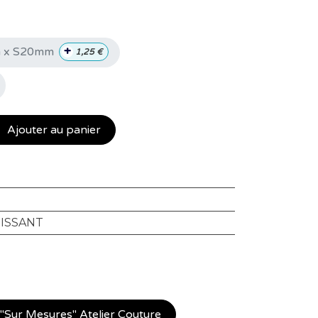
+
m x S20mm
1,25
€
Ajouter au panier
ISSANT
Sur Mesures" Atelier Couture