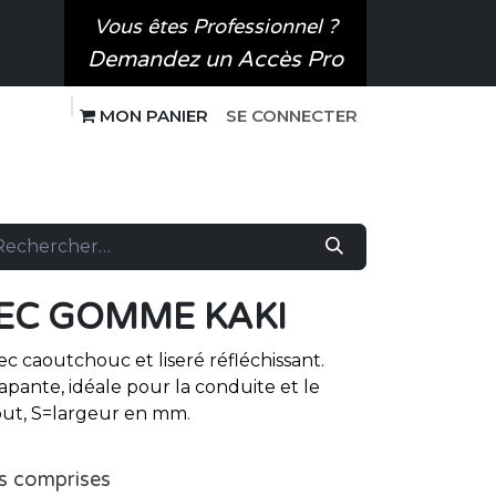
Vous êtes Professionnel ?
Demandez un Accès Pro
MO​N P​ANIER
SE CONNECTER
 SPORT CANIN
SUR-MESURE
LEC GOMME KAKI
ec caoutchouc et liseré réfléchissant.
rapante, idéale pour la conduite et le
tout, S=largeur en mm.
s comprises