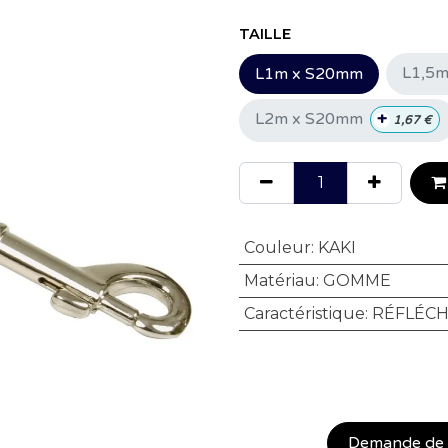
TAILLE
L1,5
L1m x S20mm
+
L2m x S20mm
1,67
€
Couleur
:
KAKI
Matériau
:
GOMME
Caractéristique
:
RÉFLÉCH
Demande de "