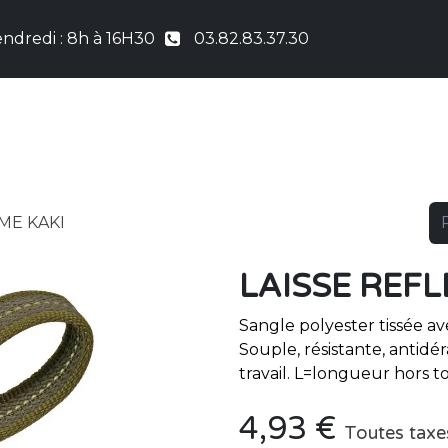
ndredi : 8h à 16H30
03.82.83.37.30
UEIL
COUTURE
NICHES & CHENILS
PRO &
ME KAKI
LAISSE REF
Sangle polyester tissée av
Souple, résistante, antidé
travail. L=longueur hors 
4,93
€
Toutes taxe