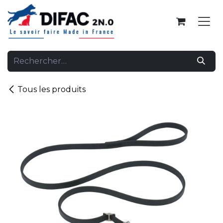
Se rendre au contenu
Tous les produits