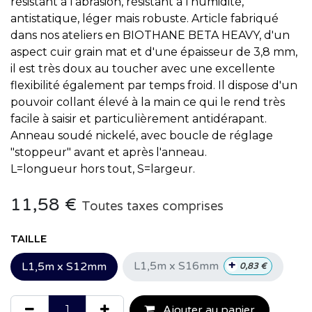
résistant à l'abrasion, résistant à l'humidité,
antistatique, léger mais robuste. Article fabriqué
dans nos ateliers en BIOTHANE BETA HEAVY, d'un
aspect cuir grain mat et d'une épaisseur de 3,8 mm,
il est très doux au toucher avec une excellente
flexibilité également par temps froid. Il dispose d'un
pouvoir collant élevé à la main ce qui le rend très
facile à saisir et particulièrement antidérapant.
Anneau soudé nickelé, avec boucle de réglage
"stoppeur" avant et après l'anneau.
L=longueur hors tout, S=largeur.
11,58
€
Toutes taxes comprises
TAILLE
+
L1,5m x S16mm
L1,5m x S12mm
0,83
€
Ajouter au panier