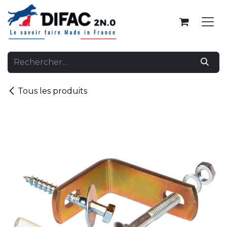
Se rendre au contenu
Tous les produits