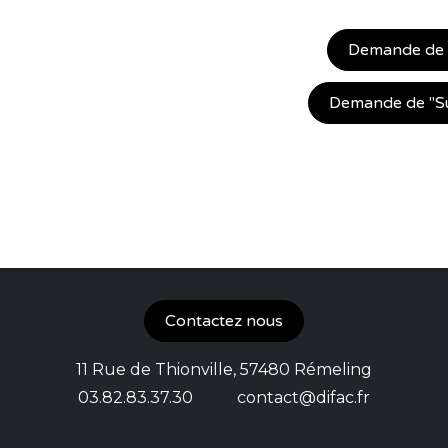
Demande de "
Demande de "Sur
Contactez nous
11 Rue de Thionville, 57480 Rémeling
03.82.83.37.30 contact
@difac.fr