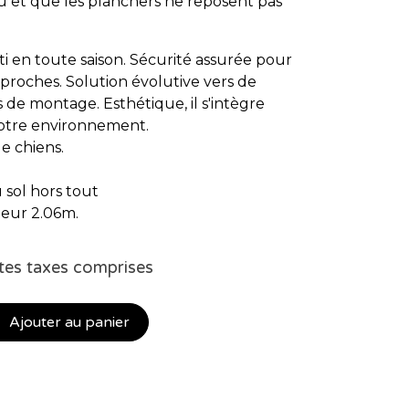
au et que les planchers ne reposent pas
i en toute saison. Sécurité assurée pour
s proches. Solution évolutive vers de
e montage. Esthétique, il s'intègre
otre environnement.
de chiens.
 sol hors tout
eur 2.06m.
tes taxes comprises
Ajouter au panier