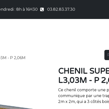
ndredi : 8h à 16H30
03.82.83.37.30
UEIL
COUTURE
NICHES & CHENILS
PRO &
3M - P 2,06M
CHENIL SUP
L3,03M - P 2
Ce chenil comporte une pa
communique par une trappe
2m x 2m, qui a 3 côtés bois