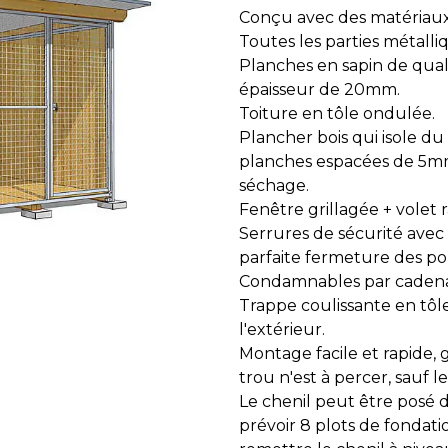
Conçu avec des matériaux
Toutes les parties métalli
Planches en sapin de qualit
épaisseur de 20mm.
Toiture en tôle ondulée.
Plancher bois qui isole du f
planches espacées de 5m
séchage.
Fenêtre grillagée + volet r
Serrures de sécurité avec
parfaite fermeture des port
Condamnables par cadena
Trappe coulissante en tôl
l'extérieur.
Montage facile et rapide, 
trou n'est à percer, sauf l
Le chenil peut être posé 
prévoir 8 plots de fondatio