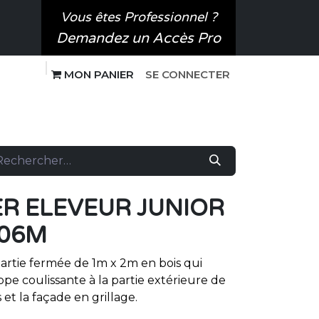
Vous êtes Professionnel ?
Demandez un Accès Pro
MO​N P​ANIER
SE CONNECTER
 SPORT CANIN
SUR-MESURE
ER ELEVEUR JUNIOR
,06M
rtie fermée de 1m x 2m en bois qui
 coulissante à la partie extérieure de
 et la façade en grillage.