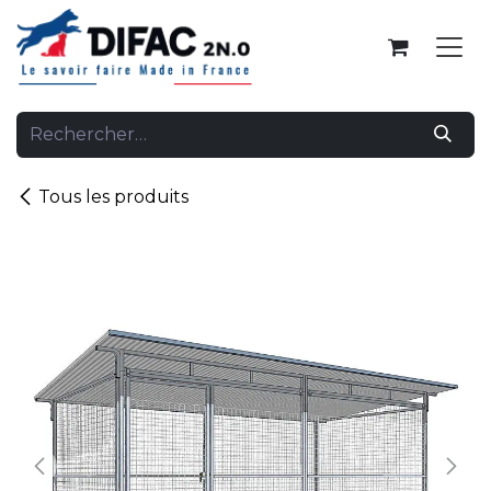
Se rendre au contenu
Tous les produits