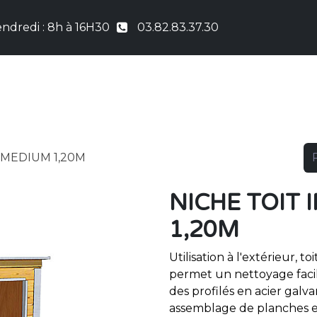
ndredi : 8h à 16H30
03.82.83.37.30
UEIL
COUTURE
NICHES & CHENILS
PRO &
 MEDIUM 1,20M
NICHE TOIT 
1,20M
Utilisation à l'extérieur, 
permet un nettoyage facil
des profilés en acier galva
assemblage de planches e