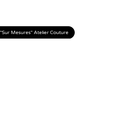
Sur Mesures" Atelier Couture
 Mesures" Atelier Bois et Métal